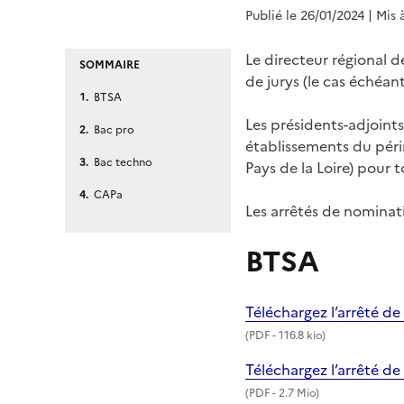
Publié le 26/01/2024
| Mis 
Le directeur régional d
SOMMAIRE
de jurys (le cas échéan
BTSA
Les présidents-adjoint
Bac pro
établissements du péri
Bac techno
Pays de la Loire) pour 
CAPa
Les arrêtés de nominati
BTSA
Téléchargez l’arrêté d
(
PDF
- 116.8 kio)
Téléchargez l’arrêté d
(
PDF
- 2.7 Mio)