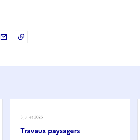
ebook
ur X (anciennement Twitter)
tager sur LinkedIn
Partager par email
Copier dans le presse-papier
3 juillet 2026
Travaux paysagers