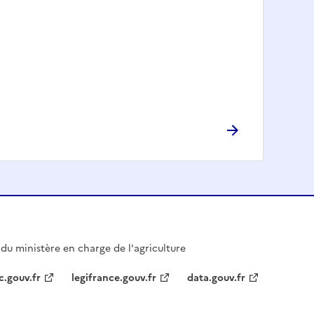
l du ministère en charge de l'agriculture
c.gouv.fr
legifrance.gouv.fr
data.gouv.fr