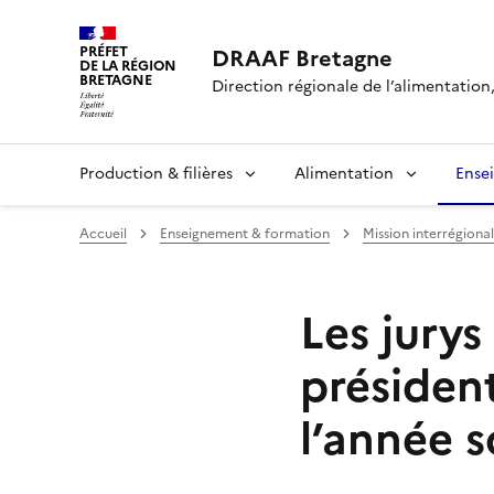
PRÉFET
DRAAF Bretagne
DE LA RÉGION
BRETAGNE
Direction régionale de l’alimentation,
Production & filières
Alimentation
Ense
Accueil
Enseignement & formation
Mission interrégiona
Les jury
président
l’année 