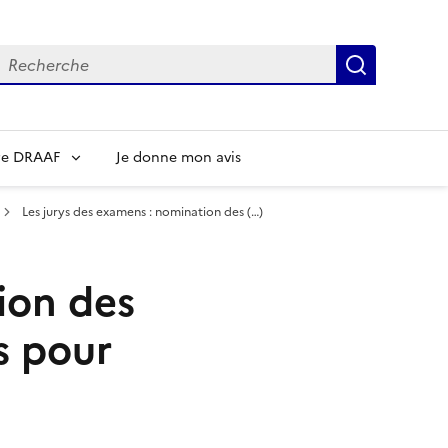
echerche
Recherch
re DRAAF
Je donne mon avis
Les jurys des examens : nomination des (…)
ion des
s pour