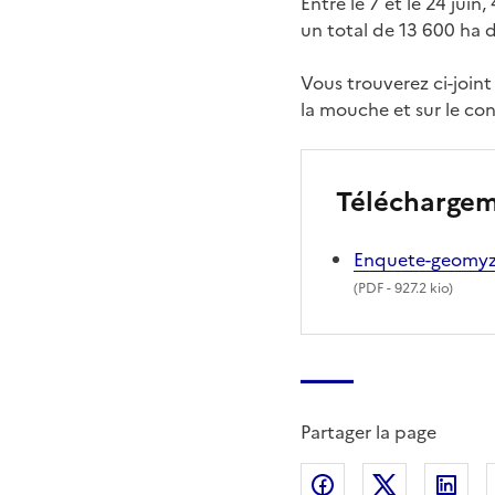
Entre le 7 et le 24 juin
un total de 13 600 ha 
Vous trouverez ci-joint
la mouche et sur le co
Télécharge
Enquete-geomy
(
PDF
- 927.2 kio)
Partager la page
Partager sur Fac
Partager s
Par