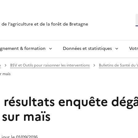
R
 de l’agriculture et de la forêt de Bretagne
ignement & formation
Données et statistiques
Vot
o
BSV et Outils pour raisonner les interventions
Bulletins de Santé du 
r maïs
 résultats enquête dég
sur maïs
à jour le 01/09/2016