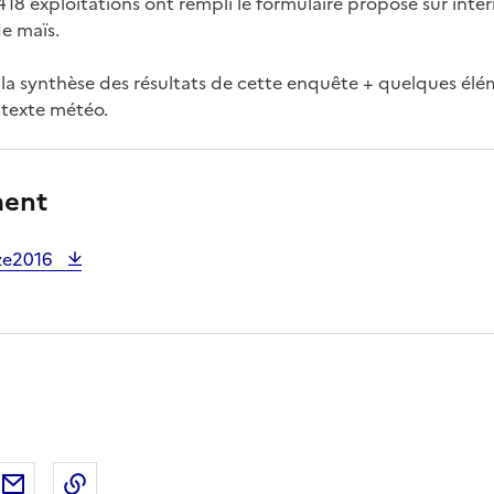
, 418 exploitations ont rempli le formulaire proposé sur inte
de maïs.
 la synthèse des résultats de cette enquête + quelques élém
ntexte météo.
ment
ze2016
ebook
ur X (anciennement Twitter)
tager sur LinkedIn
Partager par email
Copier dans le presse-papier