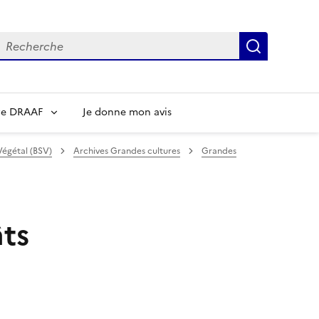
echerche
Recherch
re DRAAF
Je donne mon avis
Végétal (BSV)
Archives Grandes cultures
Grandes
âts