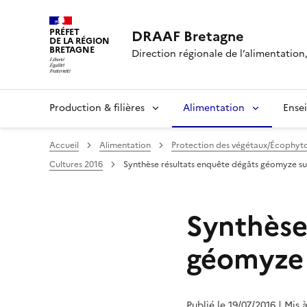
PRÉFET
DRAAF Bretagne
DE LA RÉGION
BRETAGNE
Direction régionale de l’alimentation,
Production & filières
Alimentation
Ense
Accueil
Alimentation
Protection des végétaux/Écophyt
Cultures 2016
Synthèse résultats enquête dégâts géomyze su
Synthèse
géomyze 
Publié le 19/07/2016
| Mis 