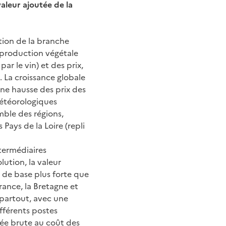
valeur ajoutée de la
ction de la branche
 production végétale
r le vin) et des prix,
. La croissance globale
une hausse des prix des
météorologiques
mble des régions,
Pays de la Loire (repli
termédiaires
lution, la valeur
x de base plus forte que
France, la Bretagne et
t partout, avec une
fférents postes
tée brute au coût des