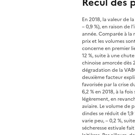
Recul des 
En 2018, la valeur de l
– 0,9 %), en raison de 
année. Comparée à la m
prix et les volumes son
concerne en premier li
12 %, suite à une chute
chinoise amorcée dès 2
dégradation de la VABC
deuxième facteur expli
favorisée par la crise 
6,2 % en 2018, à la fois
légèrement, en revanch
aviaire. Le volume de p
dindes se réduit de 1,9 
varie peu, – 0,2 %, suit
sécheresse estivale fa
laitières. Par ailleurs,