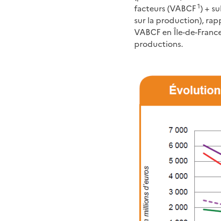
1
facteurs (VABCF
) + s
sur la production), ra
VABCF en Île-de-France,
productions.