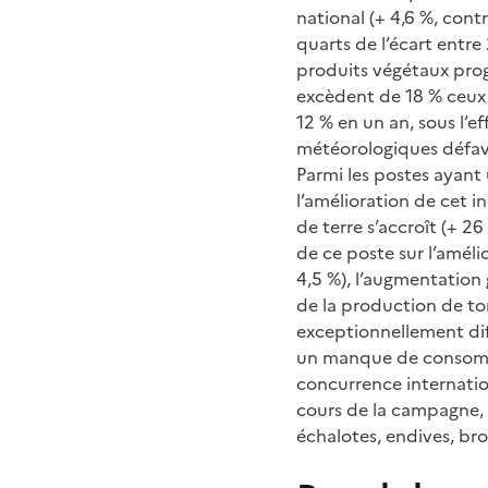
national (+ 4,6 %, contr
quarts de l’écart entr
produits végétaux pro
excèdent de 18 % ceux d
12 % en un an, sous l’e
météorologiques défavor
Parmi les postes ayant 
l’amélioration de cet i
de terre s’accroît (+ 2
de ce poste sur l’améli
4,5 %), l’augmentation 
de la production de to
exceptionnellement diff
un manque de consomma
concurrence internation
cours de la campagne, t
échalotes, endives, broc