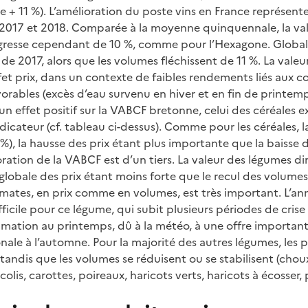
e + 11 %). L’amélioration du poste vins en France représente, 
e 2017 et 2018. Comparée à la moyenne quinquennale, la va
gresse cependant de 10 %, comme pour l’Hexagone. Globale
e 2017, alors que les volumes fléchissent de 11 %. La valeu
ffet prix, dans un contexte de faibles rendements liés aux c
ables (excès d’eau survenu en hiver et en fin de printemps
un effet positif sur la VABCF bretonne, celui des céréales e
ndicateur (cf. tableau ci-dessus). Comme pour les céréales,
6 %), la hausse des prix étant plus importante que la baisse
oration de la VABCF est d’un tiers. La valeur des légumes d
globale des prix étant moins forte que le recul des volumes
mates, en prix comme en volumes, est très important. L’an
icile pour ce légume, qui subit plusieurs périodes de crise 
tion au printemps, dû à la météo, à une offre importante
ale à l’automne. Pour la majorité des autres légumes, les pr
andis que les volumes se réduisent ou se stabilisent (choux-
olis, carottes, poireaux, haricots verts, haricots à écosser, 