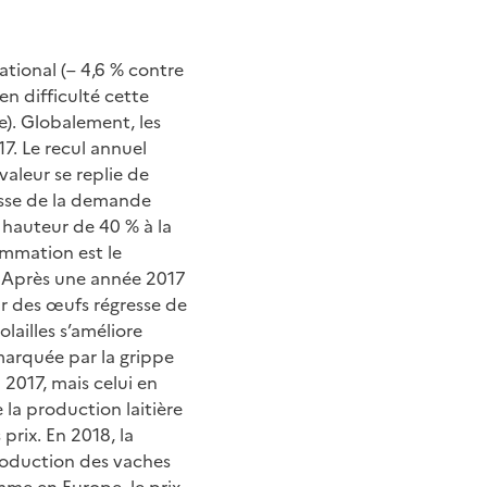
ational (– 4,6 % contre
en difficulté cette
e). Globalement, les
7. Le recul annuel
aleur se replie de
aisse de la demande
 hauteur de 40 % à la
mmation est le
. Après une année 2017
eur des œufs régresse de
olailles s’améliore
marquée par la grippe
 2017, mais celui en
 la production laitière
prix. En 2018, la
production des vaches
omme en Europe, le prix