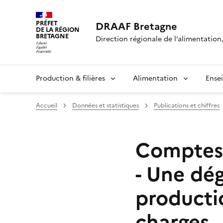
PRÉFET
DRAAF Bretagne
DE LA RÉGION
BRETAGNE
Direction régionale de l’alimentation,
Production & filières
Alimentation
Ense
Accueil
Données et statistiques
Publications et chiffres
Comptes p
- Une dég
producti
charges