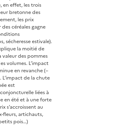
en effet, les trois
leur bretonne des
ment, les prix
r des céréales gagne
onditions
, sécheresse estivale).
xplique la moitié de
 la valeur des pommes
 des volumes. L’impact
iminue en revanche (–
. L’impact de la chute
née est
conjoncturelle liées à
 en été et à une forte
ix s’accroissent au
fleurs, artichauts,
petits pois…)