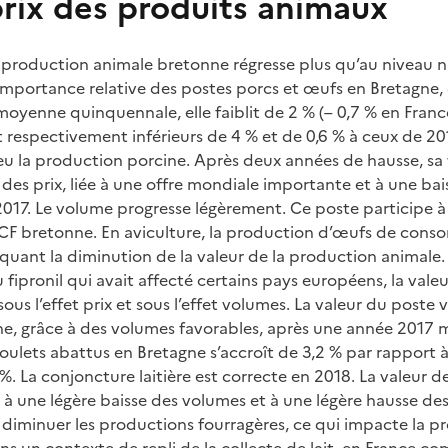
prix des produits animaux
a production animale bretonne régresse plus qu’au niveau n
l’importance relative des postes porcs et œufs en Bretagne, 
oyenne quinquennale, elle faiblit de 2 % (– 0,7 % en Franc
t respectivement inférieurs de 4 % et de 0,6 % à ceux de 201
eu la production porcine. Après deux années de hausse, sa v
 des prix, liée à une offre mondiale importante et à une b
017. Le volume progresse légèrement. Ce poste participe à
F bretonne. En aviculture, la production d’œufs de conso
quant la diminution de la valeur de la production animale
du fipronil qui avait affecté certains pays européens, la val
 sous l’effet prix et sous l’effet volumes. La valeur du poste v
e, grâce à des volumes favorables, après une année 2017 
oulets abattus en Bretagne s’accroît de 3,2 % par rapport à
%. La conjoncture laitière est correcte en 2018. La valeur de
e à une légère baisse des volumes et à une légère hausse des 
it diminuer les productions fourragères, ce qui impacte la 
 dans un contexte de repli de la collecte de lait, en France c