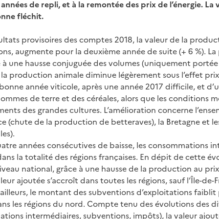
nnées de repli, et à la remontée des prix de l’énergie. La 
nne fléchit.
sultats provisoires des comptes 2018, la valeur de la produ
ions, augmente pour la deuxième année de suite (+ 6 %). La
ce à une hausse conjuguée des volumes (uniquement portée pa
 la production animale diminue légèrement sous l’effet prix
 bonne année viticole, après une année 2017 difficile, et d’
 pommes de terre et des céréales, alors que les conditions 
ments des grandes cultures. L’amélioration concerne l’ense
e (chute de la production de betteraves), la Bretagne et les 
es).
uatre années consécutives de baisse, les consommations in
ans la totalité des régions françaises. En dépit de cette évo
iveau national, grâce à une hausse de la production au pri
aleur ajoutée s’accroît dans toutes les régions, sauf l’Île-de-
r ailleurs, le montant des subventions d’exploitations faibli
ns les régions du nord. Compte tenu des évolutions des di
ions intermédiaires, subventions, impôts), la valeur ajou