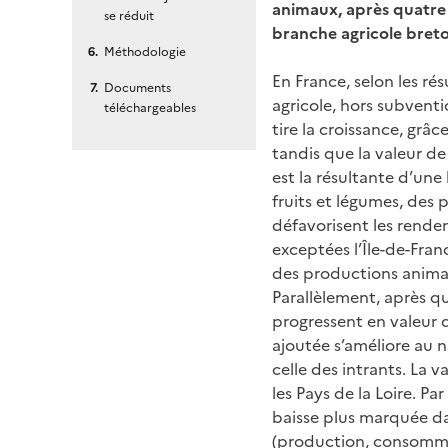
animaux, après quatre a
se réduit
branche agricole breto
Méthodologie
En France, selon les ré
Documents
agricole, hors subvent
téléchargeables
tire la croissance, grâ
tandis que la valeur de
est la résultante d’une
fruits et légumes, des
défavorisent les rende
exceptées l’Île-de-Franc
des productions animal
Parallèlement, après q
progressent en valeur d
ajoutée s’améliore au n
celle des intrants. La v
les Pays de la Loire. Pa
baisse plus marquée da
(production, consommat