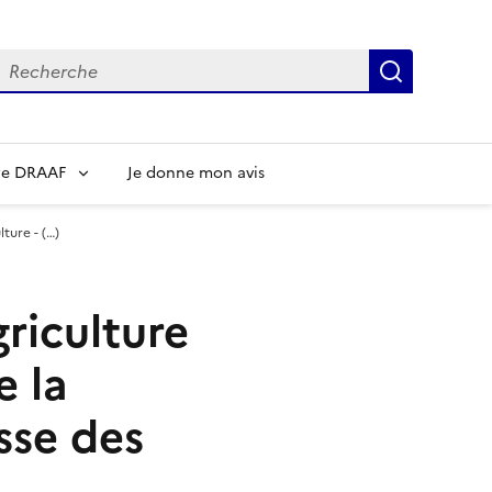
echerche
Recherch
re DRAAF
Je donne mon avis
ture - (…)
riculture
e la
sse des