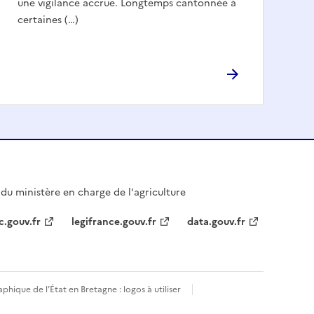
une vigilance accrue. Longtemps cantonnée à
certaines (…)
l du ministère en charge de l'agriculture
c.gouv.fr
legifrance.gouv.fr
data.gouv.fr
phique de l’État en Bretagne : logos à utiliser