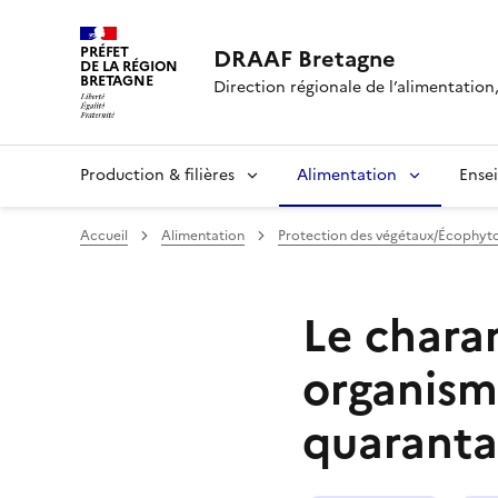
PRÉFET
DRAAF Bretagne
DE LA RÉGION
BRETAGNE
Direction régionale de l’alimentation,
Production & filières
Alimentation
Ense
Accueil
Alimentation
Protection des végétaux/Écophyt
Le chara
organism
quaranta