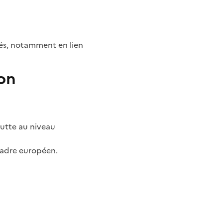
iés, notamment en lien
on
lutte au niveau
 cadre européen.