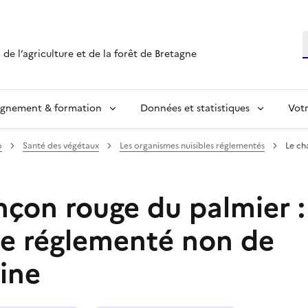
R
 de l’agriculture et de la forêt de Bretagne
ignement & formation
Données et statistiques
Vot
o
Santé des végétaux
Les organismes nuisibles réglementés
Le ch
nçon rouge du palmier :
e réglementé non de
ine