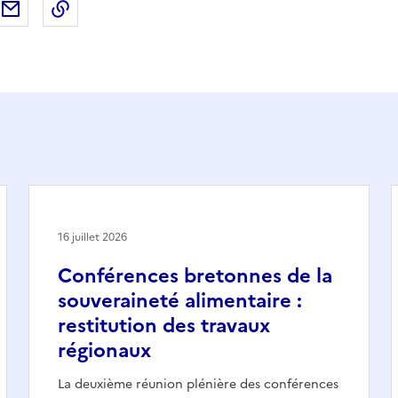
ebook
ur X (anciennement Twitter)
tager sur LinkedIn
Partager par email
Copier dans le presse-papier
16 juillet 2026
Conférences bretonnes de la
souveraineté alimentaire :
restitution des travaux
régionaux
La deuxième réunion plénière des conférences