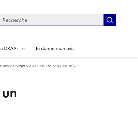
echerche
Recherch
re DRAAF
Je donne mon avis
arançon rouge du palmier : un organisme (…)
 un