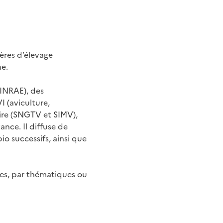
ières d’élevage
ne.
 INRAE), des
I (aviculture,
naire (SNGTV et SIMV),
tance. Il diffuse de
io successifs, ainsi que
res, par thématiques ou