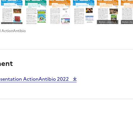
l ActionAntibio
ment
ésentation ActionAntibio 2022