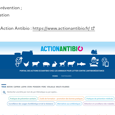
révention ;
ation
l Action Antibio :
https://www.actionantibio.fr/