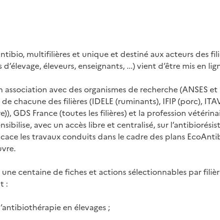
tibio, multifilières et unique et destiné aux acteurs des fil
s d’élevage, éleveurs, enseignants, ...) vient d’être mis en lig
en association avec des organismes de recherche (ANSES et
e chacune des filières (IDELE (ruminants), IFIP (porc), ITAV
e)), GDS France (toutes les filières) et la profession vétéri
sibilise, avec un accès libre et centralisé, sur l’antibiorésis
icace les travaux conduits dans le cadre des plans EcoAntib
uvre.
une centaine de fiches et actions sélectionnables par filiè
t :
l’antibiothérapie en élevages ;