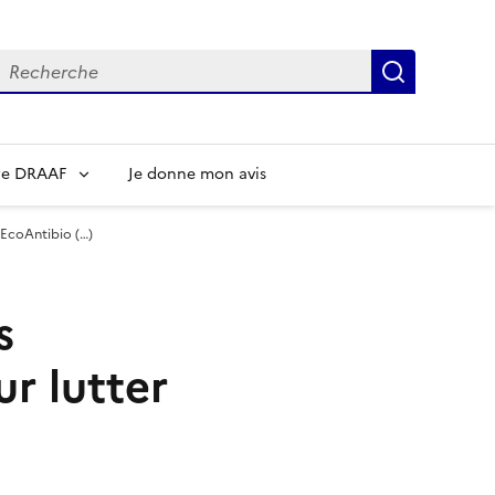
echerche
Recherch
re DRAAF
Je donne mon avis
 EcoAntibio (…)
s
r lutter