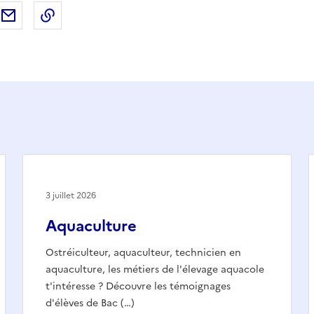
ebook
ur X (anciennement Twitter)
tager sur LinkedIn
Partager par email
Copier dans le presse-papier
3 juillet 2026
Aquaculture
Ostréiculteur, aquaculteur, technicien en
aquaculture, les métiers de l'élevage aquacole
t'intéresse ? Découvre les témoignages
d'élèves de Bac (…)