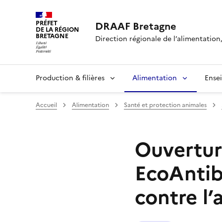
PRÉFET
DRAAF Bretagne
DE LA RÉGION
BRETAGNE
Direction régionale de l’alimentation,
Production & filières
Alimentation
Ense
Accueil
Alimentation
Santé et protection animales
Ouvertur
EcoAntib
contre l’