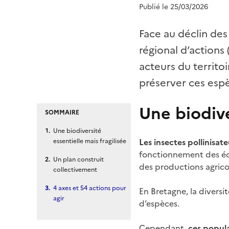
Publié le 25/03/2026
Face au déclin des 
régional d’action
acteurs du territo
préserver ces espèc
Une biodive
SOMMAIRE
Une biodiversité
Les insectes pollinisat
essentielle mais fragilisée
fonctionnement des éco
Un plan construit
des productions agrico
collectivement
4 axes et 54 actions pour
En Bretagne, la diversit
agir
d’espèces.
Cependant,
ces popula