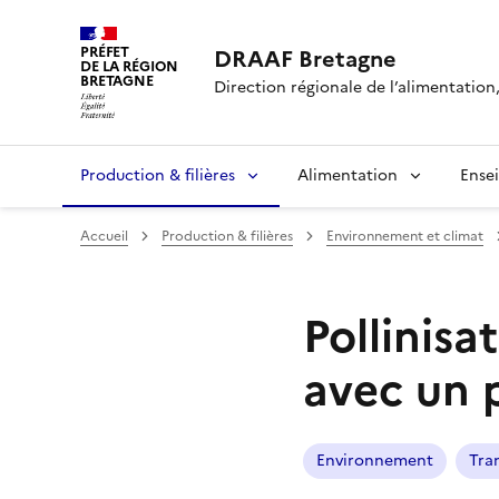
PRÉFET
DRAAF Bretagne
DE LA RÉGION
BRETAGNE
Direction régionale de l’alimentation,
Production & filières
Alimentation
Ense
Accueil
Production & filières
Environnement et climat
Pollinisa
avec un p
Environnement
Tra