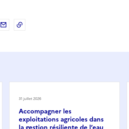
ebook
ur X (anciennement Twitter)
tager sur LinkedIn
Partager par email
Copier dans le presse-papier
31 juillet 2026
Accompagner les
exploitations agricoles dans
la gestion résiliente de l’eau