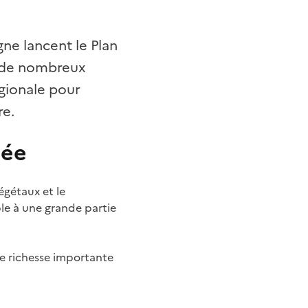
gne lancent le Plan
c de nombreux
égionale pour
re.
sée
égétaux et le
le à une grande partie
une richesse importante