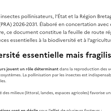
insectes pollinisateurs, l’État et la Région Breta
s (PRA) 2026-2031. Élaboré en concertation ave
ire, ce document constitue la feuille de route r
es essentielles à la biodiversité et à l’agricultu
rsité essentielle mais fragili
eurs jouent un rôle déterminant
dans la reproduction des v
systèmes. La pollinisation par les insectes est indispensab
les.
é des milieux (littoral, landes, espaces agricoles) favorise 
tions sont en déclin
sous l’effet de plusieurs facteurs :