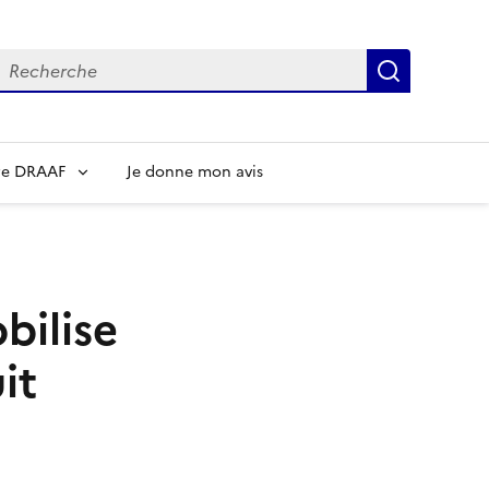
echerche
Recherch
re DRAAF
Je donne mon avis
bilise
it