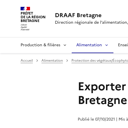
PRÉFET
DRAAF Bretagne
DE LA RÉGION
BRETAGNE
Direction régionale de l’alimentation,
Production & filières
Alimentation
Ense
Accueil
Alimentation
Protection des végétaux/Écophyt
Exporter 
Bretagne
Publié le 07/10/2021
| Mis 