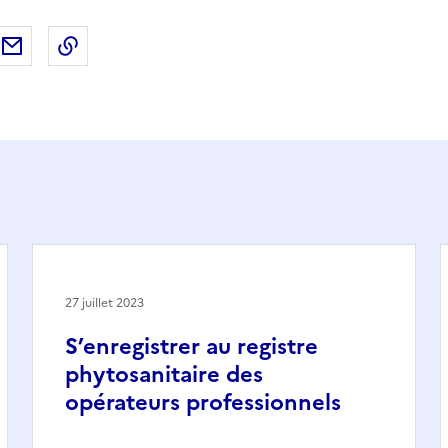
ebook
ur X (anciennement Twitter)
tager sur LinkedIn
Partager par email
Copier dans le presse-papier
27 juillet 2023
S’enregistrer au registre
phytosanitaire des
opérateurs professionnels