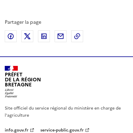
Partager la page
Partager sur Facebook
Partager sur X (anciennement Twitter)
Partager sur LinkedIn
Partager par email
Copier dans le presse
PRÉFET
DE LA RÉGION
BRETAGNE
Site officiel du service régional du ministère en charge de
l'agriculture
info.gouv.fr
service-public.gouv.fr