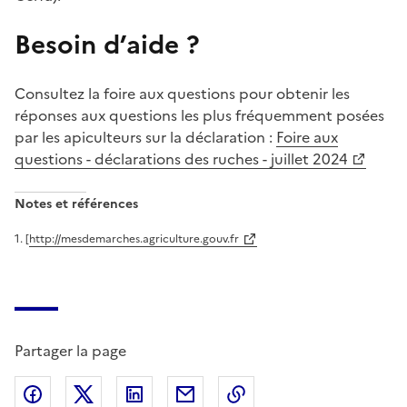
Besoin d’aide ?
Consultez la foire aux questions pour obtenir les
réponses aux questions les plus fréquemment posées
par les apiculteurs sur la déclaration :
Foire aux
questions - déclarations des ruches - juillet 2024
Notes et références
1
.
[
http://mesdemarches.agriculture.gouv.fr
Partager la page
Partager sur Facebook
Partager sur X (anciennement Twitter)
Partager sur LinkedIn
Partager par email
Copier dans le presse