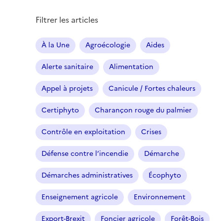
Filtrer les articles
À la Une
Agroécologie
Aides
Alerte sanitaire
Alimentation
Appel à projets
Canicule / Fortes chaleurs
Certiphyto
Charançon rouge du palmier
Contrôle en exploitation
Crises
Défense contre l’incendie
Démarche
Démarches administratives
Écophyto
Enseignement agricole
Environnement
Export-Brexit
Foncier agricole
Forêt-Bois