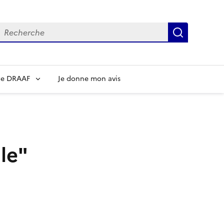
echerche
Recherch
re DRAAF
Je donne mon avis
le"